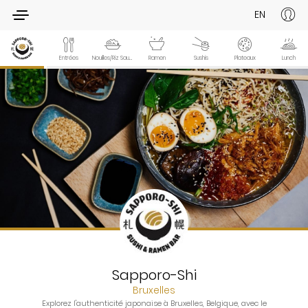
EN
Entrées
Nouilles/Riz Sauté
Ramen
Sushis
Plateaux
Lunch
Sapporo-Shi
Bruxelles
Explorez l'authenticité japonaise à Bruxelles, Belgique, avec le